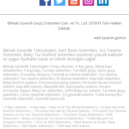
Bilmak Güvenli Geçiş Sistemleri San. ve Tic. Ltd. 2018 © Tüm Hakları
Saklıdır.
web tasarım
grimor
Bilmak Güvenlik Teknolojileri, Kart Baskı Sistemleri, Yüz Tanıma
Sistemleri, Bekçi Tur Kontrol Sistemleri ürünlerini yüksek kalitede
ve uygun fiyatlarla sunar ve teknik desteğini sağlar.
Bilmak Güvenlik Teknolojileri X-Ray cihazları, X-Ray geçiş, Metal kapı
detektörleri, X-Ray kapı, Turnike sistemleri, Turnikeli geçiş, Kartlı geçiş
sistemleri, Proximity okuyucu, Parmak izi okuma sistemleri, Yüz tanıma
sistemleri, Yüz okuma sistemleri, El okuma sistemleri, Kapı kilit sistemleri,
Bekçi kontrol saatleri, Personel puvantaj sistemi, Personel devam kontrol
sistemi, Kapı kilit sistemi, Manyetik kilit, Kart basma sistemi, Amano
Acroprint, Nippo, Bekçi tur sistemleri, GPRS Bekçi tur sistemi, Turnikeli geçiş
sistemleri, Çevre güvenlik sistemleri, Çit güvenlik sistemi, Trafik bariyerleri,
Güvenlik sistemleri, Güvenlik kamerası
• X-Ray Cihazları - X-Ray Kapı
,
• Kapı ve El Tipi Metal Dedektörü
,
• Erişim (Access)
Kontrol Sistemleri
,
• Personel Parmak İzi Okuma Sistemi
,
• Personel Yüz Okuma
Sistemi ve İris Yüz Tanıma Sistemleri
,
• Turnikeli Geçiş Sistemleri
,
• Kilit
Sistemleri
,
• Bekçi ve Devriye Tur Kontrol Sistemleri
,
• Trafik Bariyeri ve
Otopark Sistemleri
,
• OGS ve HGS Sistemleri
,
• Kart Basma ve Evrak Takip
Sistemleri
,
• Kart Baskı Sistemleri
,
• Otel Kapı Kilit Sistemi