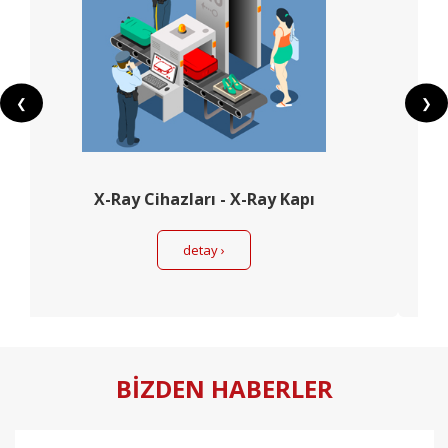
❮
❯
X-Ray Cihazları - X-Ray Kapı
detay ›
BİZDEN HABERLER