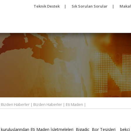
Teknik Destek
|
Sık Sorulan Sorular
|
Makal
|
Bizden Haberler |
Bizden Haberler |
Eti Maden |
uruluşlarından Eti Maden İşletmeleleri Bigadiç Bor Tesisleri bekçi ve