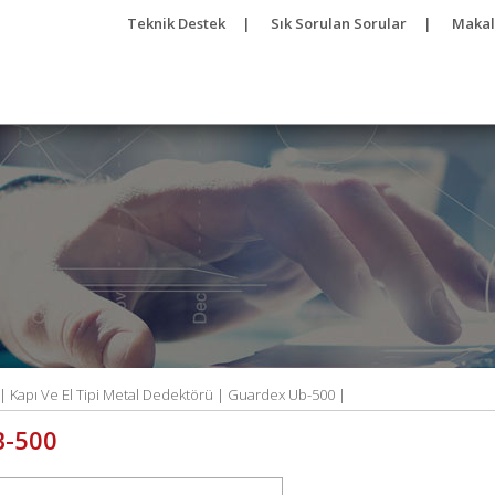
Teknik Destek
|
Sık Sorulan Sorular
|
Makal
 |
Kapı Ve El Tipi Metal Dedektörü |
Guardex Ub-500 |
B-500