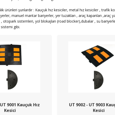
ik ürünleri şunlardır : Kauçuk hız kesiciler, metal hız kesiciler , trafik koni
yerler, manuel mantar bariyerler, yer tuzakları , araç kapanları ,araç ya
ri , otopark sistemleri, yol blokajları (road blocker),dubalar , su bari
sistemi gibi.
 UT 9001 Kauçuk Hız
UT 9002 - UT 9003 Kau
Kesici
Kesici