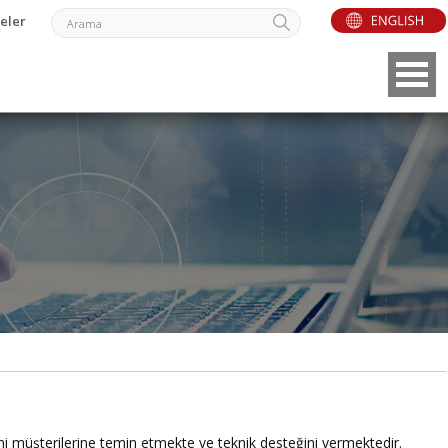
eler
i müşterilerine temin etmekte ve teknik desteğini vermektedir.