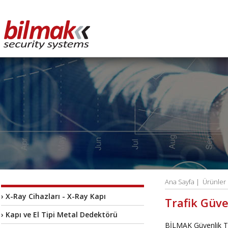
Ana Sayfa
|
Ürünler
› X-Ray Cihazları - X-Ray Kapı
Trafik Güve
› Kapı ve El Tipi Metal Dedektörü
BİLMAK Güvenlik Te