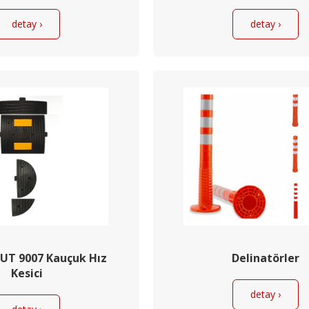
detay ›
detay ›
 UT 9007 Kauçuk Hız
Delinatörler
Kesici
detay ›