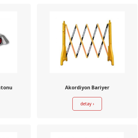
utonu
Akordiyon Bariyer
detay ›