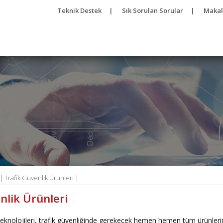
Teknik Destek
|
Sık Sorulan Sorular
|
Makal
 |
Trafik Güvenlik Ürünleri |
nlik Ürünleri
knolojileri, trafik güvenliğinde gerekecek hemen hemen tüm ürünlerin