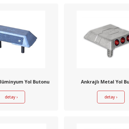
 Alüminyum Yol Butonu
Ankrajlı Metal Yol B
detay ›
detay ›