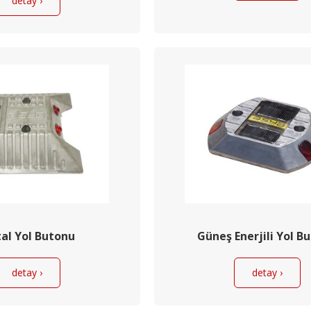
detay ›
al Yol Butonu
Güneş Enerjili Yol B
detay ›
detay ›